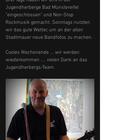
Jugendherberge Bad Münstereifel 
"eingeschlossen" und Non-Stop 
Rockmusik gemacht. Sonntags nutzten 
wir das gute Wetter, um an der alten 
Stadtmauer neue Bandfotos zu machen.
Cooles Wochenende ... wir werden 
wiederkommen .... vielen Dank an das 
Jugendherbergs-Team.