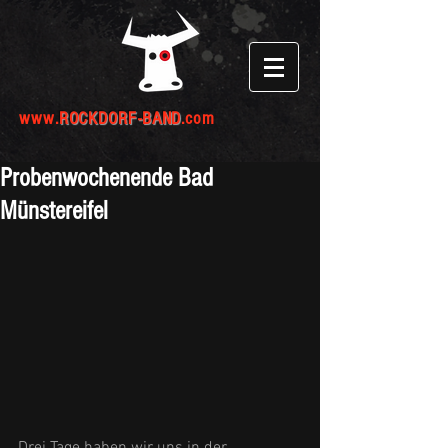
www.
ROCKDORF-BAND
.com
Probenwochenende Bad
Münstereifel
Drei Tage haben wir uns in der 