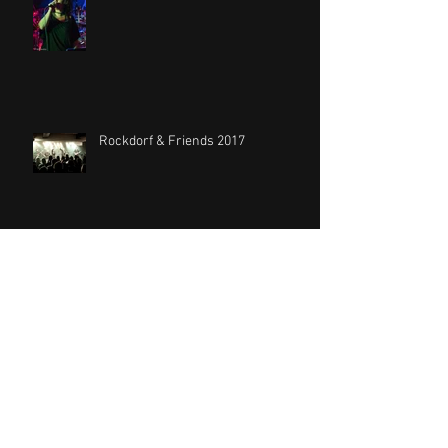
Rockdorf & Friends 2017
Probenwochenende Bad
Münstereifel 2017
Archiv
November 2025
(1)
1 Beitrag