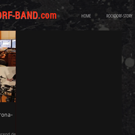
ORF-BAND
.com
HOME
ROCKDORF-STORY
rona-
hrend der