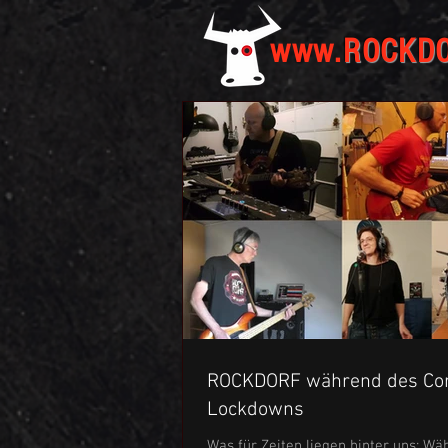
www.
ROCKD
ROCKDORF während des Co
Lockdowns
Was für Zeiten liegen hinter uns: Wä