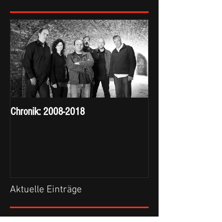
Chronik: 2008-2018
Aktuelle Einträge