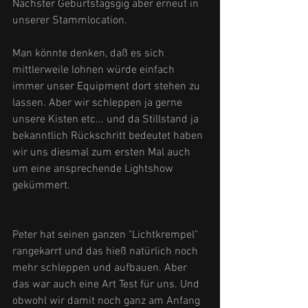
Nächster Geburtstagsgig aber erneut in 
unserer Stammlocation.
Man könnte denken, daß es sich 
mittlerweile lohnen würde einfach 
immer unser Equipment dort stehen zu 
lassen. Aber wir schleppen ja gerne 
unsere Kisten etc... und da Stillstand ja 
bekanntlich Rückschritt bedeutet haben 
wir uns diesmal zum ersten Mal auch 
um eine ansprechende Lightshow 
gekümmert.
Peter hat seinen ganzen "Lichtkrempel" 
rangekarrt und das hieß natürlich noch 
mehr schleppen und aufbauen. Aber 
das war auch eine Art Test für uns. Und 
obwohl wir damit noch ganz am Anfang 