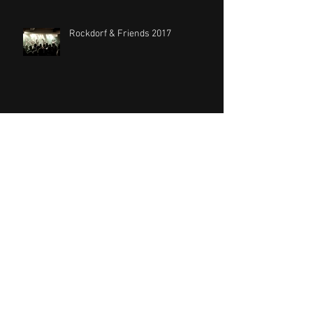
Rockdorf & Friends 2017
Probenwochenende Bad
Münstereifel 2017
Archiv
November 2025
(1)
1 Beitrag
November 2024
(2)
2 Beiträge
Dezember 2021
(1)
1 Beitrag
November 2019
(1)
1 Beitrag
Oktober 2018
(1)
1 Beitrag
September 2018
(1)
1 Beitrag