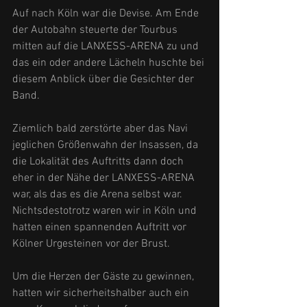
Auf nach Köln war die Devise. Am Ende 
der Autobahn steuerte der Tourbus 
mitten auf die LANXESS-ARENA zu und 
das ein oder andere Lächeln huschte bei 
diesem Anblick über die Gesichter der 
Band. 
Ziemlich bald zerstörte aber das Navi 
jeglichen Größenwahn der Insassen, da 
die Lokalität des Auftritts dann doch 
eher in der Nähe der LANXESS-ARENA 
war, als das es die Arena selbst war. 
Nichtsdestotrotz waren wir in Köln und 
hatten einen spannenden Auftritt vor 
Kölner Urgesteinen vor der Brust. 
Um die Herzen der Gäste zu gewinnen, 
hatten wir sicherheitshalber auch ein 