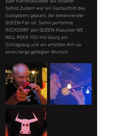
paar Karnevalslieder auf unserer 
Setlist.Zudem war ein Gastauftritt des 
Gastgebers geplant, der bekennender 
QUEEN-Fan ist. Somit performte 
ROCKDORF den QUEEN-Klassiker WE 
WILL ROCK YOU mit Georg am 
Schlagzeug und wir erfüllten Ihm so 
einen lange gehegten Wunsch.